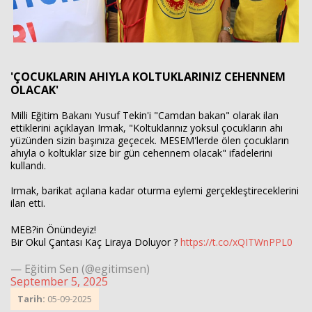
'ÇOCUKLARIN AHIYLA KOLTUKLARINIZ CEHENNEM
OLACAK'
Milli Eğitim Bakanı Yusuf Tekin'i "Camdan bakan" olarak ilan
ettiklerini açıklayan Irmak, "Koltuklarınız yoksul çocukların ahı
yüzünden sizin başınıza geçecek. MESEM'lerde ölen çocukların
ahıyla o koltuklar size bir gün cehennem olacak" ifadelerini
kullandı.
Irmak, barikat açılana kadar oturma eylemi gerçekleştireceklerini
ilan etti.
MEB?in Önündeyiz!
Bir Okul Çantası Kaç Liraya Doluyor ?
https://t.co/xQITWnPPL0
— Eğitim Sen (@egitimsen)
September 5, 2025
Tarih:
05-09-2025