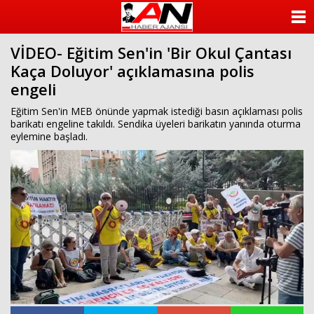
ANASAYFA
VİDEO- Eğitim Sen'in 'Bir Okul Çantası
KATEGORİLER
Kaça Doluyor' açıklamasına polis
engeli
YAZARLAR
Eğitim Sen'in MEB önünde yapmak istediği basın açıklaması polis
ANKETLER
barikatı engeline takıldı. Sendika üyeleri barikatın yanında oturma
eylemine başladı.
FOTO GALERİ
VİDEO GALERİ
KÜNYE
İLETİŞİM