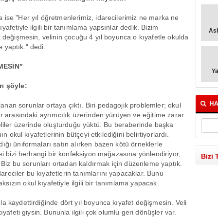
 ise "Her yıl öğretmenlerimiz, idarecilerimiz ne marka ne
afetiyle ilgili bir tanımlama yapsınlar dedik. Bizim
As
t değişmesin, velinin çocuğu 4 yıl boyunca o kıyafetle okulda
 yaptık." dedi.
MESİN"
Y
rı şöyle:
HA
nan sorunlar ortaya çıktı. Biri pedagojik problemler; okul
er arasındaki ayrımcılık üzerinden yürüyen ve eğitime zarar
eliler üzerinde oluşturduğu yüktü. Bu beraberinde başka
n okul kıyafetlerinin bütçeyi etkilediğini belirtiyorlardı.
ığı üniformaları satın alırken bazen kötü örneklerle
esi bizi herhangi bir konfeksiyon mağazasına yönlendiriyor,
Bizi 
u. Biz bu sorunları ortadan kaldırmak için düzenleme yaptık.
reciler bu kıyafetlerin tanımlarını yapacaklar. Bunu
ızın okul kıyafetiyle ilgili bir tanımlama yapacak.
a kaydettirdiğinde dört yıl boyunca kıyafet değişmesin. Veli
ıyafeti giysin. Bununla ilgili çok olumlu geri dönüşler var.