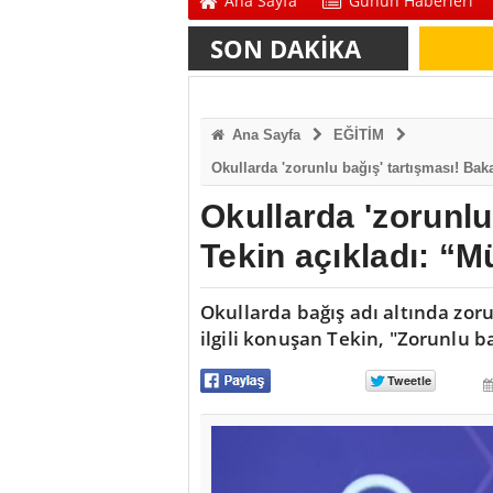
Ana Sayfa
Günün Haberleri
SON DAKİKA
Ana Sayfa
EĞİTİM
Okullarda 'zorunlu bağış' tartışması! Ba
Okullarda 'zorunlu
Tekin açıkladı: “
Okullarda bağış adı altında zoru
ilgili konuşan Tekin, "Zorunlu b