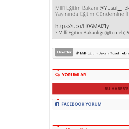
Millî Eğitim Bakanı
@Yusuf__Tek
Yayınında Eğitim Gündemine İliş
https://t.co/LI06MAiZIy
? Millî Eğitim Bakanlığı (@tcmeb)
Etiketler
Milli Eğitim Bakanı Yusuf Tekin
YORUMLAR
BU HABER'E
FACEBOOK YORUM