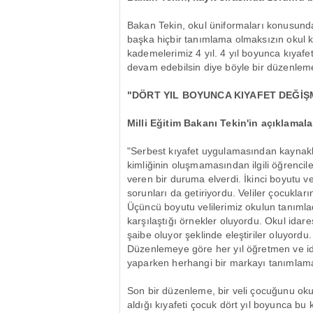
Bakan Tekin, okul üniformaları konusunda
başka hiçbir tanımlama olmaksızın okul kıy
kademelerimiz 4 yıl. 4 yıl boyunca kıyafe
devam edebilsin diye böyle bir düzenleme
"DÖRT YIL BOYUNCA KIYAFET DEĞİŞ
Milli Eğitim Bakanı Tekin'in açıklamala
"Serbest kıyafet uygulamasından kaynakla
kimliğinin oluşmamasından ilgili öğrencil
veren bir duruma elverdi. İkinci boyutu v
sorunları da getiriyordu. Veliler çocuklarını
Üçüncü boyutu velilerimiz okulun tanımlad
karşılaştığı örnekler oluyordu. Okul idar
şaibe oluyor şeklinde eleştiriler oluyord
Düzenlemeye göre her yıl öğretmen ve ida
yaparken herhangi bir markayı tanımlamaks
Son bir düzenleme, bir veli çocuğunu okul
aldığı kıyafeti çocuk dört yıl boyunca bu k