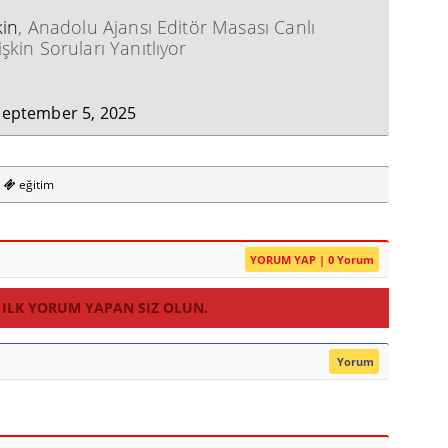
in
, Anadolu Ajansı Editör Masası Canlı
kin Soruları Yanıtlıyor
September 5, 2025
eğitim
YORUM YAP | 0 Yorum
 ILK YORUM YAPAN SIZ OLUN.
Yorum