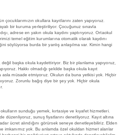
n çocuklarımızın okullara kayıtlarını zaten yapıyoruz.
ayalı bir kuruma yerleştiriliyor. Çocuğunuz sınavla
v dışı, adrese en yakın okula kaydını yaptırıyoruz. Ortaokul
erimizi temel eğitim kurumlarına otomatik olarak kaydını
diğini söylüyorsa burda bir yanlış anlaşılma var. Kimin hangi
değil başka okula kaydettiriyor. Biz bir planlama yapıyoruz,
pıyoruz. Hakkı olmadığı şekilde başka okula kayıt
 asla müsade etmiyoruz. Okulun da buna yetkisi yok. Hiçbir
yoruz. Zorunlu bağış diye bir şey yok. Hiçbir okula
r.
 okulların sunduğu yemek, kırtasiye ve kıyafet hizmetleri.
 düzenliyoruz, sunuş fiyatlarını denetliyoruz. Kayıt altına
 kadar ücret alındığını görürsek seneye denetleyebiliriz. Elden
me imkanımız yok. Bu anlamda özel okuldan hizmet alanlar
i herhangi bir mağduriyet ortaya çıktığında denetleyebilelim.