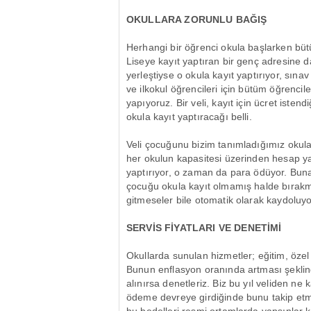
OKULLARA ZORUNLU BAĞIŞ
Herhangi bir öğrenci okula başlarken bütü
Liseye kayıt yaptıran bir genç adresine d
yerleştiyse o okula kayıt yaptırıyor, sına
ve ilkokul öğrencileri için bütüm öğrencil
yapıyoruz. Bir veli, kayıt için ücret isten
okula kayıt yaptıracağı belli.
Veli çocuğunu bizim tanımladığımız okula 
her okulun kapasitesi üzerinden hesap ya
yaptırıyor, o zaman da para ödüyor. Buna
çocuğu okula kayıt olmamış halde bırakmı
gitmeseler bile otomatik olarak kaydoluyo
SERVİS FİYATLARI VE DENETİMİ
Okullarda sunulan hizmetler; eğitim, özel
Bunun enflasyon oranında artması şeklinde
alınırsa denetleriz. Biz bu yıl veliden ne
ödeme devreye girdiğinde bunu takip et
bu bedelleri resmi ortamlarda yapsınlar k