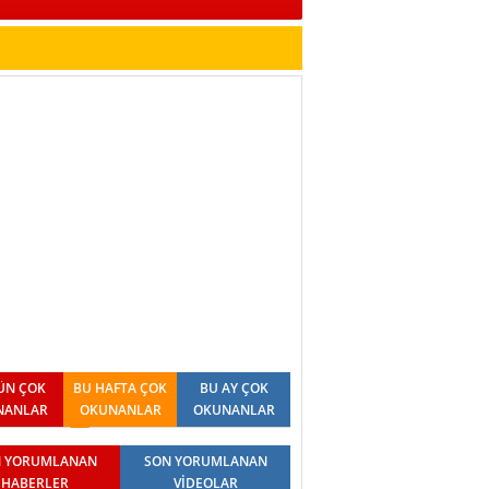
ÜN ÇOK
BU HAFTA ÇOK
BU AY ÇOK
NANLAR
OKUNANLAR
OKUNANLAR
 YORUMLANAN
SON YORUMLANAN
HABERLER
VİDEOLAR