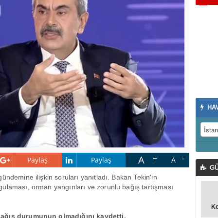
HA
A
Paylaş
Paylaş
A
GÜ
gündemine ilişkin soruları yanıtladı. Bakan Tekin'in
gulaması, orman yangınları ve zorunlu bağış tartışması
K
bağış durumunun olmadığını kaydetti.