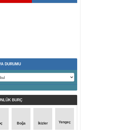
VA DURUMU
NLÜK
BURÇ
Yengeç
oç
Boğa
İkizler