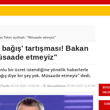
kan Tekin açıkladı: “Müsaade etmeyiz"
 bağış' tartışması! Bakan
Müsaade etmeyiz"
nlu bir ücret istendiğine yönelik haberlerle
ağış diye bir şey yok. Müsaade etmeyiz" dedi.
Tarih:
05-09-2025 10:02:04 -
Güncelleme:
05-09-2025 12:47:04
BUG
OKU
SON