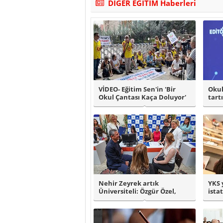
DİĞER EĞİTİM Haberleri
VİDEO- Eğitim Sen'in 'Bir
Okul
Okul Çantası Kaça Doluyor'
tart
açıklam..
açıkl
Nehir Zeyrek artık
YKS 
Üniversiteli: Özgür Özel,
istat
Nehir Zeyrek'in..
bin .