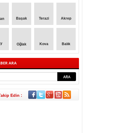
Başak
Terazi
Akrep
lan
ay
Kova
Balık
Oğlak
BER ARA
Takip Edin :