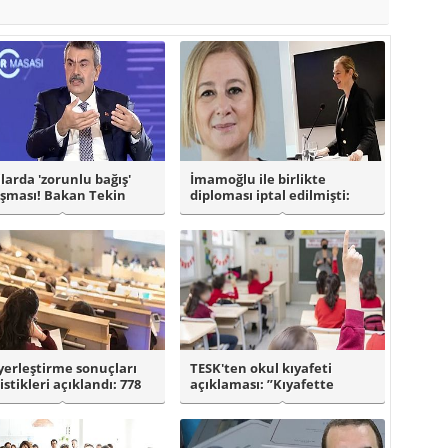
larda 'zorunlu bağış'
İmamoğlu ile birlikte
ışması! Bakan Tekin
diploması iptal edilmişti:
adı: ..
Prof. Dr. A..
yerleştirme sonuçları
TESK'ten okul kıyafeti
istikleri açıklandı: 778
açıklaması: ”Kıyafette
.
dayatma değil ..