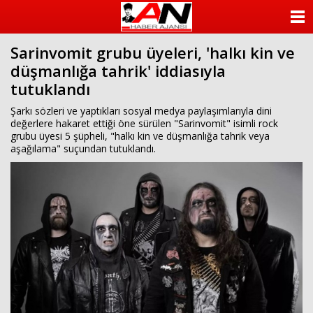
ANASAYFA
Sarinvomit grubu üyeleri, 'halkı kin ve
KATEGORİLER
düşmanlığa tahrik' iddiasıyla
tutuklandı
YAZARLAR
Şarkı sözleri ve yaptıkları sosyal medya paylaşımlarıyla dini
ANKETLER
değerlere hakaret ettiği öne sürülen "Sarinvomit" isimli rock
grubu üyesi 5 şüpheli, "halkı kin ve düşmanlığa tahrik veya
aşağılama" suçundan tutuklandı.
FOTO GALERİ
VİDEO GALERİ
KÜNYE
İLETİŞİM