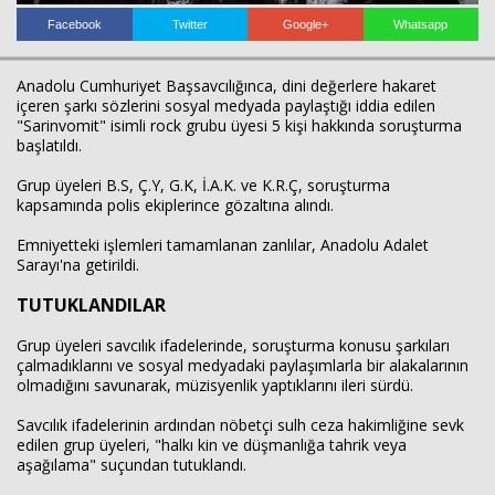
Facebook
Twitter
Google+
Whatsapp
Anadolu Cumhuriyet Başsavcılığınca, dini değerlere hakaret
Haberin Doğru Adresi.
içeren şarkı sözlerini sosyal medyada paylaştığı iddia edilen
"Sarinvomit" isimli rock grubu üyesi 5 kişi hakkında soruşturma
başlatıldı.
Grup üyeleri B.S, Ç.Y, G.K, İ.A.K. ve K.R.Ç, soruşturma
kapsamında polis ekiplerince gözaltına alındı.
Emniyetteki işlemleri tamamlanan zanlılar, Anadolu Adalet
Sarayı'na getirildi.
TUTUKLANDILAR
Grup üyeleri savcılık ifadelerinde, soruşturma konusu şarkıları
çalmadıklarını ve sosyal medyadaki paylaşımlarla bir alakalarının
olmadığını savunarak, müzisyenlik yaptıklarını ileri sürdü.
Savcılık ifadelerinin ardından nöbetçi sulh ceza hakimliğine sevk
edilen grup üyeleri, "halkı kin ve düşmanlığa tahrik veya
aşağılama" suçundan tutuklandı.