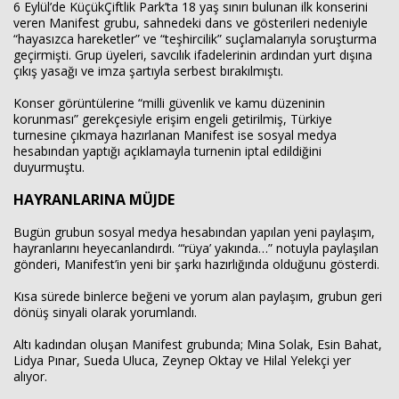
6 Eylül’de KüçükÇiftlik Park’ta 18 yaş sınırı bulunan ilk konserini
veren Manifest grubu, sahnedeki dans ve gösterileri nedeniyle
“hayasızca hareketler” ve “teşhircilik” suçlamalarıyla soruşturma
geçirmişti. Grup üyeleri, savcılık ifadelerinin ardından yurt dışına
Haberin Doğru Adresi.
çıkış yasağı ve imza şartıyla serbest bırakılmıştı.
Konser görüntülerine “milli güvenlik ve kamu düzeninin
korunması” gerekçesiyle erişim engeli getirilmiş, Türkiye
turnesine çıkmaya hazırlanan Manifest ise sosyal medya
hesabından yaptığı açıklamayla turnenin iptal edildiğini
duyurmuştu.
HAYRANLARINA MÜJDE
Bugün grubun sosyal medya hesabından yapılan yeni paylaşım,
hayranlarını heyecanlandırdı. “‘rüya’ yakında…” notuyla paylaşılan
gönderi, Manifest’in yeni bir şarkı hazırlığında olduğunu gösterdi.
Kısa sürede binlerce beğeni ve yorum alan paylaşım, grubun geri
dönüş sinyali olarak yorumlandı.
Altı kadından oluşan Manifest grubunda; Mina Solak, Esin Bahat,
Lidya Pınar, Sueda Uluca, Zeynep Oktay ve Hilal Yelekçi yer
alıyor.