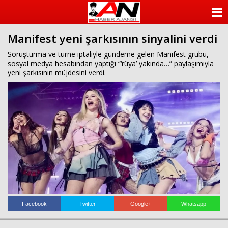
ANASAYFA
Manifest yeni şarkısının sinyalini verdi
KATEGORİLER
Soruşturma ve turne iptaliyle gündeme gelen Manifest grubu,
sosyal medya hesabından yaptığı “‘rüya’ yakında…” paylaşımıyla
YAZARLAR
yeni şarkısının müjdesini verdi.
ANKETLER
FOTO GALERİ
VİDEO GALERİ
KÜNYE
İLETİŞİM
Facebook
Twitter
Google+
Whatsapp