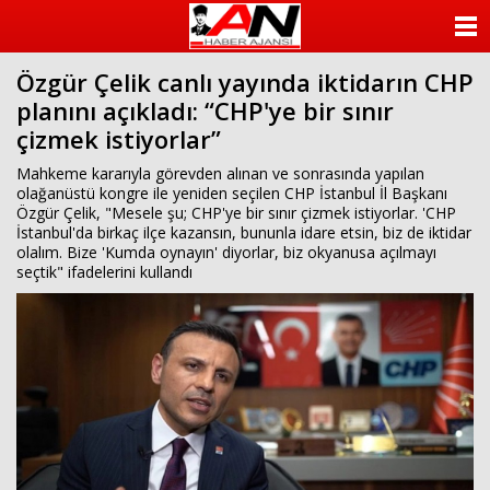
ANASAYFA
Özgür Çelik canlı yayında iktidarın CHP
KATEGORİLER
planını açıkladı: “CHP'ye bir sınır
çizmek istiyorlar”
YAZARLAR
Mahkeme kararıyla görevden alınan ve sonrasında yapılan
ANKETLER
olağanüstü kongre ile yeniden seçilen CHP İstanbul İl Başkanı
Özgür Çelik, "Mesele şu; CHP'ye bir sınır çizmek istiyorlar. 'CHP
İstanbul'da birkaç ilçe kazansın, bununla idare etsin, biz de iktidar
FOTO GALERİ
olalım. Bize 'Kumda oynayın' diyorlar, biz okyanusa açılmayı
seçtik" ifadelerini kullandı
VİDEO GALERİ
KÜNYE
İLETİŞİM