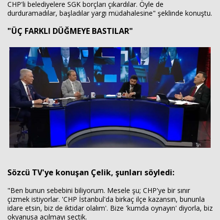
CHP'li belediyelere SGK borçları çıkardılar. Öyle de
durduramadılar, başladılar yargı müdahalesine" şeklinde konuştu.
"ÜÇ FARKLI DÜĞMEYE BASTILAR"
Sözcü TV'ye konuşan Çelik, şunları söyledi:
"Ben bunun sebebini biliyorum. Mesele şu; CHP'ye bir sınır
çizmek istiyorlar. 'CHP İstanbul'da birkaç ilçe kazansın, bununla
idare etsin, biz de iktidar olalım'. Bize 'kumda oynayın' diyorla, biz
okyanusa açılmayı seçtik.