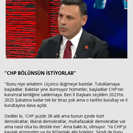
"CHP BÖLÜNSÜN İSTİYORLAR"
"Bunu niye anlattım. Üçüncü düğmeye bastılar. Tutuklamaya
başladılar. Baktılar yine durmuyor hizmetler, başladılar CHP'nin
kurumsal kimliğine saldırmaya. Ben İl Başkanı seçildim 2023'te.
2025 Şubatına kadar tek bir itiraz yok ama o tarihte kurultay ve il
kurultayına dava açıldı.
Dediler ki, 'CHP yüzde 38 aldı ama bunun içinde Kürt
demokratlar, liberal demokratlar, muhafazakâr demokratlar var
ama nasıl olsa bu destek iner.' Ama baktı ki, olmuyor. 'Ya CHP'yi
kavgalı gösterelim ya da 90'lardaki gibi bölelim'. Şimdi de bunu