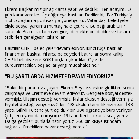
Ekrem Başkanımız bir açıklama yaptı ve dedi ki; 'Ben adayım'. O
gün karar verdiler. Üç düğmeye bastılar. Dediler ki, 'Biz Türkiye'yi
muhtaçlaştırma politikasıyla yönetiyoruz. Vatandaşı belediyeler
eliyle sosyal yardıma muhtaç hale getirdik. Bu bağı artık CHP
kuracak. Bizim iktidarımızın gidişi demektir bu' dediler ve tasarruf
tedbirleri genelgesini çıkardılar.
Baktılar CHP'li belediyeler devam ediyor, ikinci tuşa bastılar;
finansman baskısı. Yıllarca belediyeleri batırdılar sonra kalkıp
CHP'li belediyelere SGK borçları çıkardılar. Öyle de
durduramadılar, başladılar yargı müdahalesine."
"BU ŞARTLARDA HİZMETE DEVAM EDİYORUZ"
"Bakın bir parantez açayım. Ekrem Bey cezaevine girdikten sonra
çalışmaya ve üretmeye devam ediyoruz. Gençlere sosyal destek
vermişiz. Ulaşım desteği vermişiz. Kızlar okusun desteği vermişiz.
Kıyafet desteği veriyoruz. 2 bin 498 okulun temizlik hizmetini İBB
yaptı. Sıfırdı 16 tane yurt açıldı. 7 bin 300 öğrenciye burs veriliyor.
Çiftçilerin yanında duruyoruz. 19 tane Kent Lokantası açıyoruz.
Dalga geçtiler, bunlarla hatırlıyoruz. 260 bin kişiye istihdam
sağladık. Emeklilere pazar desteği verdik."