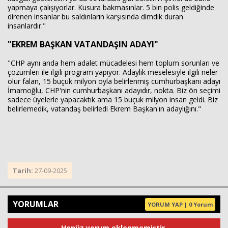
yapmaya çalışıyorlar. Kusura bakmasınlar. 5 bin polis geldiğinde
direnen insanlar bu saldırıların karşısında dimdik duran
insanlardır."
"EKREM BAŞKAN VATANDAŞIN ADAYI"
"CHP aynı anda hem adalet mücadelesi hem toplum sorunları ve
çözümleri ile ilgili program yapıyor. Adaylık meselesiyle ilgili neler
olur falan, 15 buçuk milyon oyla belirlenmiş cumhurbaşkanı adayı
İmamoğlu, CHP'nin cumhurbaşkanı adayıdır, nokta. Biz ön seçimi
sadece üyelerle yapacaktık ama 15 buçuk milyon insan geldi. Biz
belirlemedik, vatandaş belirledi Ekrem Başkan'ın adaylığını."
Tarih:
27-09-2025
YORUMLAR
YORUM YAP | 0 Yorum
Henüz yorum eklenmemiştir.