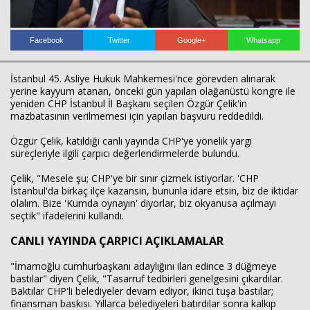
Facebook
Twitter
Google+
Whatsapp
Haberin Doğru Adresi.
İstanbul 45. Asliye Hukuk Mahkemesi'nce görevden alınarak
yerine kayyum atanan, önceki gün yapılan olağanüstü kongre ile
yeniden CHP İstanbul İl Başkanı seçilen Özgür Çelik'in
mazbatasının verilmemesi için yapılan başvuru reddedildi.
Özgür Çelik, katıldığı canlı yayında CHP'ye yönelik yargı
süreçleriyle ilgili çarpıcı değerlendirmelerde bulundu.
Çelik, "Mesele şu; CHP'ye bir sınır çizmek istiyorlar. 'CHP
İstanbul'da birkaç ilçe kazansın, bununla idare etsin, biz de iktidar
olalım. Bize 'Kumda oynayın' diyorlar, biz okyanusa açılmayı
seçtik" ifadelerini kullandı.
CANLI YAYINDA ÇARPICI AÇIKLAMALAR
"İmamoğlu cumhurbaşkanı adaylığını ilan edince 3 düğmeye
bastılar" diyen Çelik, "Tasarruf tedbirleri genelgesini çıkardılar.
Baktılar CHP'li belediyeler devam ediyor, ikinci tuşa bastılar;
finansman baskısı. Yıllarca belediyeleri batırdılar sonra kalkıp