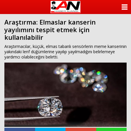
ANASAYFA
Araştırma: Elmaslar kanserin
KATEGORİLER
yayılımını tespit etmek için
kullanılabilir
YAZARLAR
Araştırmacılar, küçük, elmas tabanlı sensörlerin meme kanserinin
ANKETLER
yakındaki lenf düğümlerine yayılıp yayılmadığını belirlemeye
yardımcı olabileceğini belirtti.
FOTO GALERİ
VİDEO GALERİ
KÜNYE
İLETİŞİM