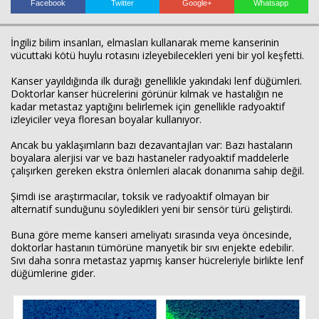
Facebook
Twitter
Google+
Whatsapp
İngiliz bilim insanları, elmasları kullanarak meme kanserinin
vücuttaki kötü huylu rotasını izleyebilecekleri yeni bir yol keşfetti.
Haberin Doğru Adresi.
Kanser yayıldığında ilk durağı genellikle yakındaki lenf düğümleri.
Doktorlar kanser hücrelerini görünür kılmak ve hastalığın ne
kadar metastaz yaptığını belirlemek için genellikle radyoaktif
izleyiciler veya floresan boyalar kullanıyor.
Ancak bu yaklaşımların bazı dezavantajları var: Bazı hastaların
boyalara alerjisi var ve bazı hastaneler radyoaktif maddelerle
çalışırken gereken ekstra önlemleri alacak donanıma sahip değil.
Şimdi ise araştırmacılar, toksik ve radyoaktif olmayan bir
alternatif sunduğunu söyledikleri yeni bir sensör türü geliştirdi.
Buna göre meme kanseri ameliyatı sırasında veya öncesinde,
doktorlar hastanın tümörüne manyetik bir sıvı enjekte edebilir.
Sıvı daha sonra metastaz yapmış kanser hücreleriyle birlikte lenf
düğümlerine gider.