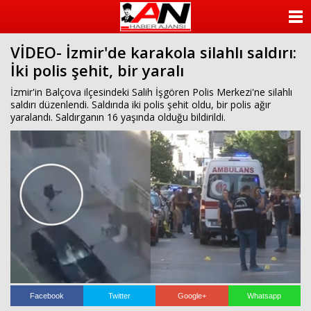
ANASAYFA
VİDEO- İzmir'de karakola silahlı saldırı:
KATEGORİLER
İki polis şehit, bir yaralı
YAZARLAR
İzmir'in Balçova ilçesindeki Salih İşgören Polis Merkezi'ne silahlı
saldırı düzenlendi. Saldırıda iki polis şehit oldu, bir polis ağır
yaralandı. Saldırganın 16 yaşında olduğu bildirildi.
ANKETLER
FOTO GALERİ
VİDEO GALERİ
KÜNYE
İLETİŞİM
Facebook
Twitter
Google+
Whatsapp