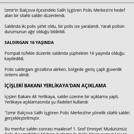
İzmir'in Balçova ilçesindeki Salih İşgören Polis Merkezi'ni hedef
alan bir silahlı saldırı düzenlendi.
Haberin Doğru Adresi.
Saldırıda iki polis şehit oldu, bir polis ise yaralandı. Yaralı polisin
durumunun ağır olduğu bildirildi.
SALDIRGAN 16 YAŞINDA
Pompalı tüfekle düzenle saldırıda şüphelinin 16 yaşında olduğu
kaydedildi.
Polis saldırganı gözaltına alırken, bölgede geniş çaplı güvenlik
önlemi alındı.
İÇİŞLERİ BAKANI YERLİKAYA'DAN AÇIKLAMA
İçişleri Bakanı Ali Yerlikaya, saldırı üzerine bir açıklama yaptı.
Yerlikaya açıklamasında şu ifadeleri kullandı:
"İzmir Balçova Salih İşgören Polis Merkezi’ne yönelik silahlı saldırı
gerçekleştirilmiştir.
Bu menfur saldırı sonrası maalesef 1. Sınıf Emniyet Müdürümüz