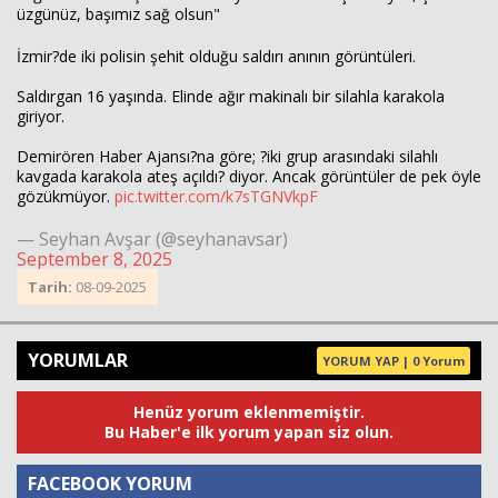
üzgünüz, başımız sağ olsun"
İzmir?de iki polisin şehit olduğu saldırı anının görüntüleri.
Saldırgan 16 yaşında. Elinde ağır makinalı bir silahla karakola
giriyor.
Demirören Haber Ajansı?na göre; ?iki grup arasındaki silahlı
kavgada karakola ateş açıldı? diyor. Ancak görüntüler de pek öyle
gözükmüyor.
pic.twitter.com/k7sTGNVkpF
— Seyhan Avşar (@seyhanavsar)
September 8, 2025
Tarih:
08-09-2025
YORUMLAR
YORUM YAP | 0 Yorum
Henüz yorum eklenmemiştir.
Bu Haber'e ilk yorum yapan siz olun.
FACEBOOK YORUM