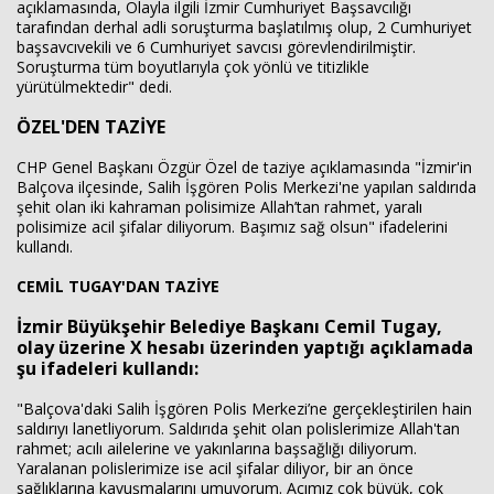
açıklamasında, Olayla ilgili İzmir Cumhuriyet Başsavcılığı
tarafından derhal adli soruşturma başlatılmış olup, 2 Cumhuriyet
başsavcıvekili ve 6 Cumhuriyet savcısı görevlendirilmiştir.
Soruşturma tüm boyutlarıyla çok yönlü ve titizlikle
yürütülmektedir" dedi.
ÖZEL'DEN TAZİYE
CHP Genel Başkanı Özgür Özel de taziye açıklamasında "İzmir'in
Balçova ilçesinde, Salih İşgören Polis Merkezi'ne yapılan saldırıda
şehit olan iki kahraman polisimize Allah’tan rahmet, yaralı
polisimize acil şifalar diliyorum. Başımız sağ olsun" ifadelerini
kullandı.
CEMİL TUGAY'DAN TAZİYE
İzmir Büyükşehir Belediye Başkanı Cemil Tugay,
olay üzerine X hesabı üzerinden yaptığı açıklamada
şu ifadeleri kullandı:
"Balçova'daki Salih İşgören Polis Merkezi’ne gerçekleştirilen hain
saldırıyı lanetliyorum. Saldırıda şehit olan polislerimize Allah'tan
rahmet; acılı ailelerine ve yakınlarına başsağlığı diliyorum.
Yaralanan polislerimize ise acil şifalar diliyor, bir an önce
sağlıklarına kavuşmalarını umuyorum. Acımız çok büyük, çok