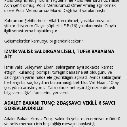
Polis Başmüfettişi Muhsin Aydemir ile Polis Memurumuz Hasan
Akın şehit olmuş, Polis Memurumuz Ömer Amilağ ağır olmak
üzere Polis Memurumuz Murat Dağlı hafif yaralanmıştır.
Kahraman Şehitlerimize Allah’tan rahmet; yaralılarımıza acil
şifalar diliyorum Olayın şüphelisi E.B.(16) yakalanmıştır. Olayla
ilgili soruşturma başlatılmıştır.
Gelişmelerden kamuoyu bilgilendirilecektir."
İZMİR VALİSİ: SALDIRGAN LİSELİ, TÜFEK BABASINA
AİT
İzmir Valisi Süleyman Elban, saldırganın aynı sokakta ikamet
ettiğini, kullandığı pompalı tüfeğin babasına ait olduğunu ve
saldırganın yaralı halde ele geçirildiğini açıkladı. Ayrıca saldırganın
herhangi bir suç kaydının bulunmadığı belirtildi. Vali Elban, "Olayı
çok yönlü araştırıyoruz. Tam olarak netleştirdiğimizde detaylı
bilgi vereceğiz" ifadelerine yer verdi.
ADALET BAKANI TUNÇ: 2 BAŞSAVCI VEKİLİ, 6 SAVCI
GÖREVLENDİRİLDİ
Adalet Bakanı Yılmaz Tunç, saldırıda şehit olan emniyet müdürü
ve polis memuru için başsağlığı mesajını paylaştığı