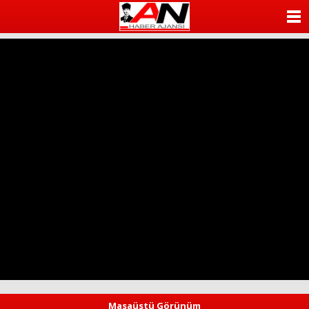
ANASAYFA
KATEGORİLER
YAZARLAR
ANKETLER
FOTO GALERİ
VİDEO GALERİ
KÜNYE
İLETİŞİM
Masaüstü Görünüm