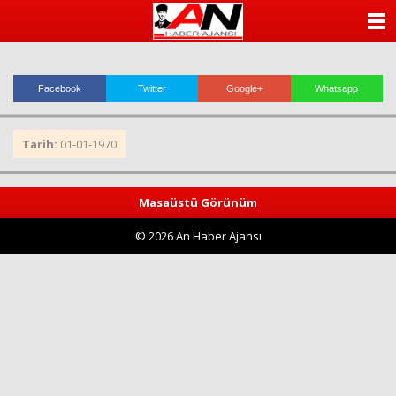
ANASAYFA
KATEGORİLER
Facebook
Twitter
Google+
Whatsapp
YAZARLAR
Tarih:
01-01-1970
ANKETLER
FOTO GALERİ
Masaüstü Görünüm
© 2026 An Haber Ajansı
VİDEO GALERİ
KÜNYE
İLETİŞİM