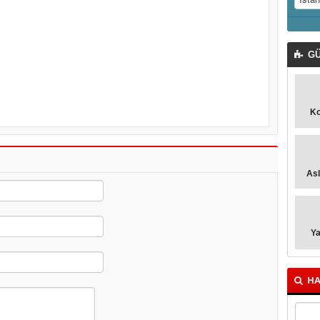
GÜ
K
As
Y
HA