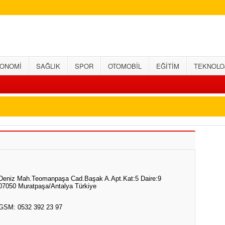
ONOMİ
SAĞLIK
SPOR
OTOMOBİL
EĞİTİM
TEKNOLO
Deniz Mah.Teomanpaşa Cad.Başak A.Apt.Kat:5 Daire:9
07050 Muratpaşa/Antalya Türkiye
GSM: 0532 392 23 97