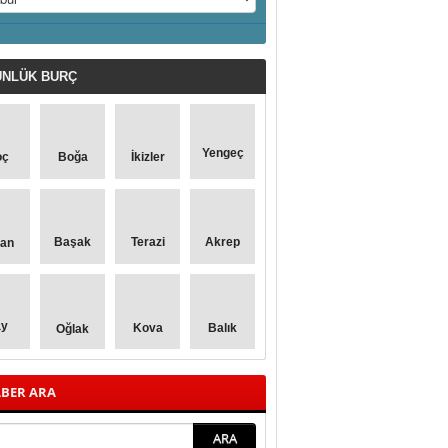
NLÜK
BURÇ
Yengeç
oç
Boğa
İkizler
Başak
Terazi
Akrep
lan
ay
Kova
Balık
Oğlak
BER ARA