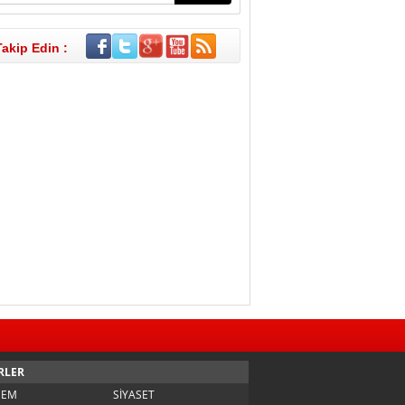
Takip Edin :
RLER
DEM
SİYASET