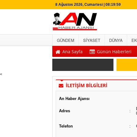
8 Ağustos 2026, Cumartesi | 08:20:00
GÜNDEM
SİYASET
DÜNYA
EK
Ana Sayfa
Günün Haberleri
SON DAKİKA
<
İLETİŞİM
BİLGİLERİ
An Haber Ajansı
Adres
:
Telefon
: