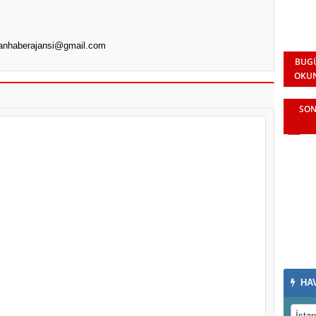
anhaberajansi@gmail.com
BUG
OKU
SON
HA