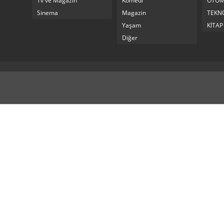
Tv ve Magazin
Komedi
OTOM
Sinema
Magazin
TEKNO
Yaşam
KİTAP
Diğer