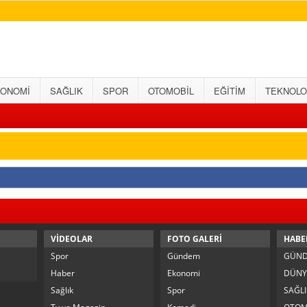
KONOMİ
SAĞLIK
SPOR
OTOMOBİL
EĞİTİM
TEKNOLO
VİDEOLAR
FOTO GALERİ
HABE
Spor
Gündem
GÜN
Haber
Ekonomi
DÜNY
Sağlık
Spor
SAĞLI