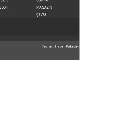
OBİL
EĞİTİM
LOJİ
MAGAZİN
ÇEVRE
Yazılım: Haber Paketleri