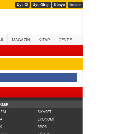
Üye Ol
Üye Girişi
Künye
İletisim
Jİ
MAGAZİN
KİTAP
ÇEVRE
RLER
DEM
SİYASET
A
EKONOMİ
K
SPOR