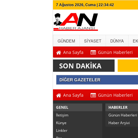
7 Ağustos 2026, Cuma | 22:34:42
GÜNDEM
SİYASET
DÜNYA
E
Ana Sayfa
Günün Haberleri
SON DAKİKA
DİĞER GAZETELER
Ana Sayfa
Günün Haberleri
GENEL
HABERLER
İletişim
Günün Haberleri
Künye
Haber Arşivi
Linkler