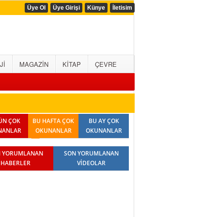
Üye Ol
Üye Girişi
Künye
İletisim
Jİ
MAGAZİN
KİTAP
ÇEVRE
ÜN ÇOK
BU HAFTA ÇOK
BU AY ÇOK
NANLAR
OKUNANLAR
OKUNANLAR
 YORUMLANAN
SON YORUMLANAN
HABERLER
VİDEOLAR