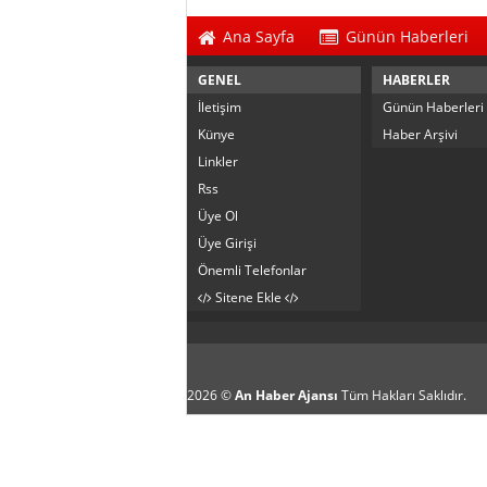
Ana Sayfa
Günün Haberleri
GENEL
HABERLER
İletişim
Günün Haberleri
Künye
Haber Arşivi
Linkler
Rss
Üye Ol
Üye Girişi
Önemli Telefonlar
Sitene Ekle
2026 ©
An Haber Ajansı
Tüm Hakları Saklıdır.