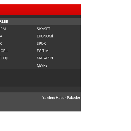
RLER
DEM
SİYASET
A
EKONOMİ
K
SPOR
OBİL
EĞİTİM
LOJİ
MAGAZİN
ÇEVRE
Yazılım: Haber Paketleri