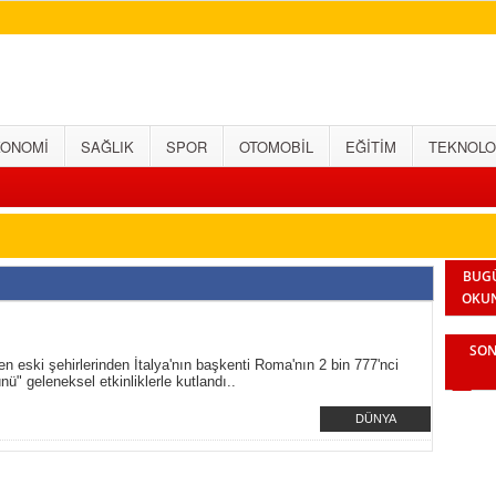
KONOMİ
SAĞLIK
SPOR
OTOMOBİL
EĞİTİM
TEKNOLO
BUG
OKU
SON
n eski şehirlerinden İtalya'nın başkenti Roma'nın 2 bin 777'nci
ü" geleneksel etkinliklerle kutlandı..
DÜNYA