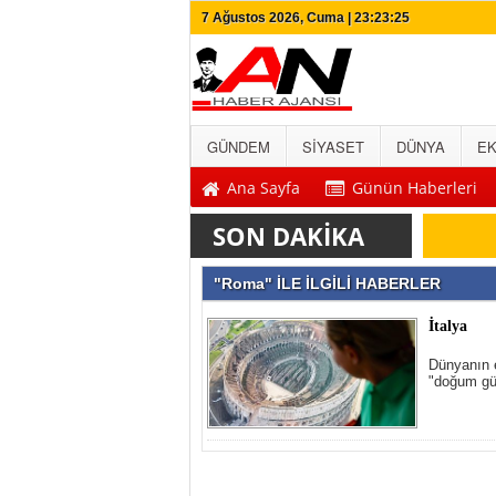
7 Ağustos 2026, Cuma | 23:23:25
GÜNDEM
SİYASET
DÜNYA
E
Ana Sayfa
Günün Haberleri
SON DAKİKA
"Roma" İLE İLGİLİ HABERLER
İtalya
Dünyanın e
"doğum gün