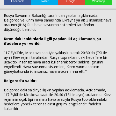
Facebook
Twitter
Google+
Whatsapp
Rusya Savunma Bakanlığı tarafından yapılan açıklamada,
Belgorod ve Kırım hava sahasında Ukrayna’ya ait 3 insansız hava
Haberin Doğru Adresi.
aracının (İHA) Rus hava savunma sistemleri tarafından
düşürdüğü belirtildi.
Kırım'daki saldırılarla ilgili yapılan iki açıklamada, şu
ifadelere yer verildi:
"17 Eylül'de, Moskova saatiyle yaklaşık olarak 20:30'da (TSİ ile
aynı) Kiev rejimi tarafından Rusya topraklarındaki hedeflere bir
uçak tipi insansız hava aracı kullanarak terör saldırısı girişimi
engellendi. Hava savunma sistemleri, Kırım yarımadasının
güneybatısında iki insansız hava aracını imha etti."
Belgorod'a saldırı
Belgorod'daki saldırıya ilişkin yapılan açıklamada, Açıklamada,
“17 Eylül'de Moskova saati ile 20.40 (TSİ ile aynı) sıralarında Kiev
rejiminin uçak tipi insansız hava aracıyla Rusya topraklarındaki
hedeflere yönelik terör saldırısı girişimi engellendi” ifadeleri
kullanıldı.