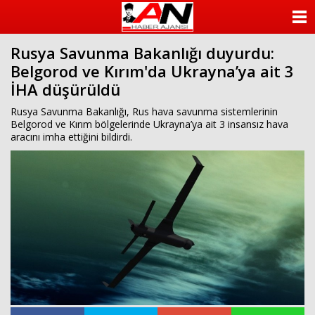
ANASAYFA
Rusya Savunma Bakanlığı duyurdu:
KATEGORİLER
Belgorod ve Kırım'da Ukrayna’ya ait 3
İHA düşürüldü
YAZARLAR
Rusya Savunma Bakanlığı, Rus hava savunma sistemlerinin
ANKETLER
Belgorod ve Kırım bölgelerinde Ukrayna’ya ait 3 insansız hava
aracını imha ettiğini bildirdi.
FOTO GALERİ
VİDEO GALERİ
KÜNYE
İLETİŞİM