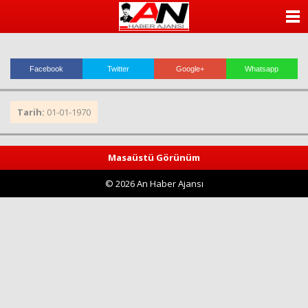
ANASAYFA
KATEGORİLER
Facebook
Twitter
Google+
Whatsapp
YAZARLAR
Tarih:
01-01-1970
ANKETLER
FOTO GALERİ
Masaüstü Görünüm
© 2026 An Haber Ajansı
VİDEO GALERİ
KÜNYE
İLETİŞİM