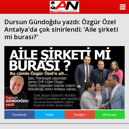
ANASAYFA
Dursun Gündoğdu yazdı: Özgür Özel
KATEGORİLER
Antalya'da çok sinirlendi; 'Aile şirketi
mi burası?'
YAZARLAR
ANKETLER
FOTO GALERİ
VİDEO GALERİ
KÜNYE
İLETİŞİM
Facebook
Twitter
Google+
Whatsapp