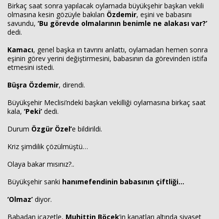
Birkaç saat sonra yapılacak oylamada büyükşehir başkan vekili
olmasına kesin gözüyle bakılan
Özdemir
, eşini ve babasını
savundu,
‘Bu görevde olmalarının benimle ne alakası var?’
dedi.
Kamacı
, genel başka ın tavrını anlattı, oylamadan hemen sonra
eşinin görev yerini değiştirmesini, babasının da görevinden istifa
etmesini istedi.
Büşra Özdemir
, direndi.
Büyükşehir Meclisi’ndeki başkan vekilliği oylamasına birkaç saat
kala,
‘Peki’
dedi.
Durum
Özgür Özel’
e bildirildi.
Kriz şimdilik çözülmüştü…
Olaya bakar mısınız?..
Büyükşehir sanki
hanımefendinin babasının çiftliği…
‘Olmaz’
diyor.
Babadan icazetle,
Muhittin Böcek
’in kanatları altında siyaset