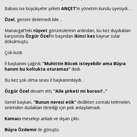
Babası ise büyükşehir şirketi
ANÇET’
in yönetim kurulu üyesiydi…
Özel
, gerisini dinlemedi bile…
Manavgat’teki
rüşvet
görüntülerinin ardından, bu kez duydukları
karşısında
Özgür Özel’
in başından
ikinci kez
kaynar sular
dökülmüştü.
Çok kızdı.
İl başkanını çağırdı;
“Muhittin Böcek isteyebilir ama Büşra
hanım bu koltukta oturamaz”
dedi.
Bu kez şok olma sırası il başkanındaydı…
Özgür Özel
devam etti;
“Aile şirketi mi burası?..”
Genel başkan,
“Bunun neresi etik”
dedikten sonraki kelimeleri,
sinirinden dudakları titrediği için pek anlaşılamadı.
Kamacı
meseleyi anladı ve dışarı çıktı.
Büşra Özdemir
ile görüştü.