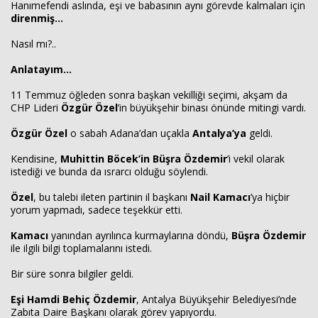
Hanımefendi aslında, eşi ve babasının aynı görevde kalmaları için
direnmiş…
Nasıl mı?..
Anlatayım…
11 Temmuz öğleden sonra başkan vekilliği seçimi, akşam da
CHP Lideri
Özgür Özel
’in büyükşehir binası önünde mitingi vardı.
Özgür Özel
o sabah Adana’dan uçakla
Antalya’ya
geldi.
Kendisine,
Muhittin Böcek’in Büşra Özdemir
’i vekil olarak
istediği ve bunda da ısrarcı olduğu söylendi.
Özel
, bu talebi ileten partinin il başkanı
Nail Kamacı
’ya hiçbir
yorum yapmadı, sadece teşekkür etti.
Kamacı
yanından ayrılınca kurmaylarına döndü,
Büşra Özdemir
ile ilgili bilgi toplamalarını istedi.
Bir süre sonra bilgiler geldi.
Eşi Hamdi Behiç Özdemir
, Antalya Büyükşehir Belediyesi’nde
Zabıta Daire Başkanı olarak görev yapıyordu.