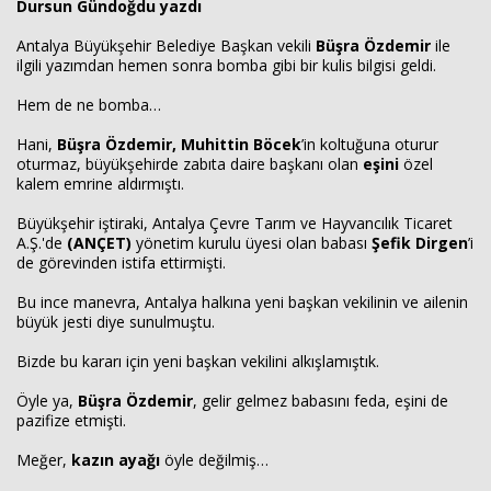
Dursun Gündoğdu yazdı
Antalya Büyükşehir Belediye Başkan vekili
Büşra Özdemir
ile
ilgili yazımdan hemen sonra bomba gibi bir kulis bilgisi geldi.
Haberin Doğru Adresi.
Hem de ne bomba…
Hani,
Büşra Özdemir, Muhittin Böcek
’in koltuğuna oturur
oturmaz, büyükşehirde zabıta daire başkanı olan
eşini
özel
kalem emrine aldırmıştı.
Büyükşehir iştiraki, Antalya Çevre Tarım ve Hayvancılık Ticaret
A.Ş.'de
(ANÇET)
yönetim kurulu üyesi olan babası
Şefik Dirgen
’i
de görevinden istifa ettirmişti.
Bu ince manevra, Antalya halkına yeni başkan vekilinin ve ailenin
büyük jesti diye sunulmuştu.
Bizde bu kararı için yeni başkan vekilini alkışlamıştık.
Öyle ya,
Büşra Özdemir
, gelir gelmez babasını feda, eşini de
pazifize etmişti.
Meğer,
kazın ayağı
öyle değilmiş…