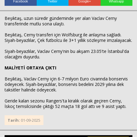
Facebook
Twitter
Google+
Whatsapp
Beşiktaş, uzun süredir gündeminde yer alan Vaclav Cerny
transferinde mutlu sona ulaştı.
Haberin Doğru Adresi.
Beşiktaş, Cerny transferi için Wolfsburg ile anlaşma sağladı.
Siyah-beyazlılar, Çek futbolcu ile 3+1 yıllık sözleşme imzalayacak.
Siyah-beyazlılar, Vaclav Cerny'nin bu akşam 23.05'te İstanbul'da
olacağını duyurdu.
MALİYETİ ORTAYA ÇIKTI
Beşiktaş, Vaclav Cerny için 6-7 milyon Euro civarında bonservis
ödeyecek. Siyah-beyazlılar, bonservis bedelini 2029 yılına dek
taksitler halinde ödeyecek.
Geride kalan sezonu Rangers'ta kiralık olarak geçiren Cerny,
İskoç temsilcisinde çıktığı 52 maçta 18 gol attı ve 9 asist yaptı.
Tarih:
01-09-2025