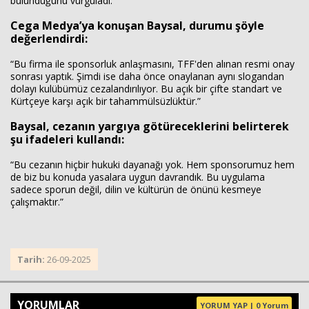
bulunduğunu vurguladı.
Cega Medya’ya konuşan Baysal, durumu şöyle
değerlendirdi:
“Bu firma ile sponsorluk anlaşmasını, TFF'den alınan resmi onay
sonrası yaptık. Şimdi ise daha önce onaylanan aynı slogandan
dolayı kulübümüz cezalandırılıyor. Bu açık bir çifte standart ve
Kürtçeye karşı açık bir tahammülsüzlüktür.”
Baysal, cezanın yargıya götüreceklerini belirterek
şu ifadeleri kullandı:
“Bu cezanın hiçbir hukuki dayanağı yok. Hem sponsorumuz hem
de biz bu konuda yasalara uygun davrandık. Bu uygulama
sadece sporun değil, dilin ve kültürün de önünü kesmeye
çalışmaktır.”
Tarih:
26-09-2025
YORUMLAR
YORUM YAP | 0 Yorum