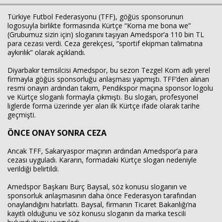
Türkiye Futbol Federasyonu (TFF), göğüs sponsorunun
logosuyla birlikte formasında Kürtçe “Koma me bona we”
(Grubumuz sizin için) sloganını taşıyan Amedspor’a 110 bin TL
Haberin Doğru Adresi.
para cezası verdi. Ceza gerekçesi, “sportif ekipman talimatına
aykırılık” olarak açıklandı.
Diyarbakır temsilcisi Amedspor, bu sezon Tezgel Kom adlı yerel
firmayla göğüs sponsorluğu anlaşması yapmıştı. TFF’den alınan
resmi onayın ardından takım, Pendikspor maçına sponsor logolu
ve Kürtçe sloganlı formayla çıkmıştı. Bu slogan, profesyonel
liglerde forma üzerinde yer alan ilk Kürtçe ifade olarak tarihe
geçmişti.
ÖNCE ONAY SONRA CEZA
Ancak TFF, Sakaryaspor maçının ardından Amedspor’a para
cezası uyguladı. Kararın, formadaki Kürtçe slogan nedeniyle
verildiği belirtildi.
Amedspor Başkanı Burç Baysal, söz konusu sloganın ve
sponsorluk anlaşmasının daha önce Federasyon tarafından
onaylandığını hatırlattı. Baysal, firmanın Ticaret Bakanlığı’na
kayıtlı olduğunu ve söz konusu sloganın da marka tescili