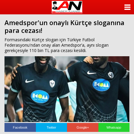
ANASAYFA
Amedspor'un onaylı Kürtçe sloganına
KATEGORİLER
para cezası!
YAZARLAR
Formasındaki Kürtçe slogan için Türkiye Futbol
Federasyonu'ndan onay alan Amedspor’a, aynı slogan
gerekçesiyle 110 bin TL para cezası kesildi.
ANKETLER
FOTO GALERİ
VİDEO GALERİ
KÜNYE
İLETİŞİM
Facebook
Twitter
Google+
Whatsapp